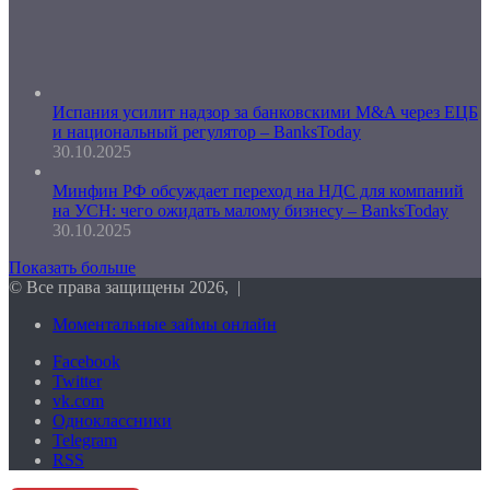
Испания усилит надзор за банковскими M&A через ЕЦБ
и национальный регулятор – BanksToday
30.10.2025
Минфин РФ обсуждает переход на НДС для компаний
на УСН: чего ожидать малому бизнесу – BanksToday
30.10.2025
Показать больше
© Все права защищены 2026, |
Моментальные займы онлайн
Facebook
Twitter
vk.com
Одноклассники
Telegram
RSS