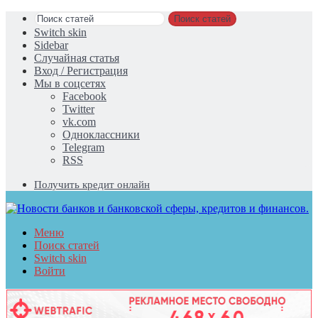
Поиск статей
Switch skin
Sidebar
Случайная статья
Вход / Регистрация
Мы в соцсетях
Facebook
Twitter
vk.com
Одноклассники
Telegram
RSS
Получить кредит онлайн
Меню
Поиск статей
Switch skin
Войти