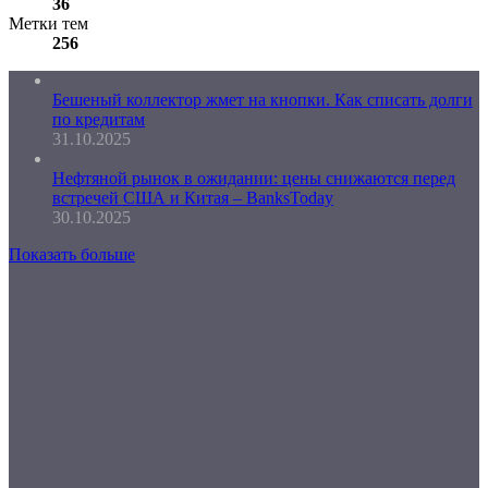
36
Метки тем
256
Бешеный коллектор жмет на кнопки. Как списать долги
по кредитам
31.10.2025
Нефтяной рынок в ожидании: цены снижаются перед
встречей США и Китая – BanksToday
30.10.2025
Показать больше