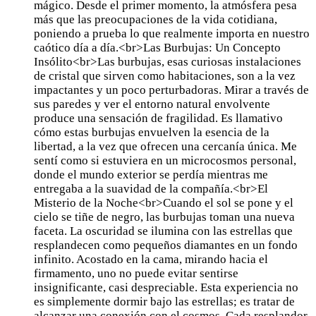
mágico. Desde el primer momento, la atmósfera pesa
más que las preocupaciones de la vida cotidiana,
poniendo a prueba lo que realmente importa en nuestro
caótico día a día.<br>Las Burbujas: Un Concepto
Insólito<br>Las burbujas, esas curiosas instalaciones
de cristal que sirven como habitaciones, son a la vez
impactantes y un poco perturbadoras. Mirar a través de
sus paredes y ver el entorno natural envolvente
produce una sensación de fragilidad. Es llamativo
cómo estas burbujas envuelven la esencia de la
libertad, a la vez que ofrecen una cercanía única. Me
sentí como si estuviera en un microcosmos personal,
donde el mundo exterior se perdía mientras me
entregaba a la suavidad de la compañía.<br>El
Misterio de la Noche<br>Cuando el sol se pone y el
cielo se tiñe de negro, las burbujas toman una nueva
faceta. La oscuridad se ilumina con las estrellas que
resplandecen como pequeños diamantes en un fondo
infinito. Acostado en la cama, mirando hacia el
firmamento, uno no puede evitar sentirse
insignificante, casi despreciable. Esta experiencia no
es simplemente dormir bajo las estrellas; es tratar de
alcanzar una conexión con el cosmos. Cada resplandor