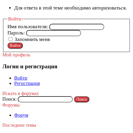
Для ответа в этой теме необходимо авторизоваться.
Войти
Имя пользователя:
Пароль:
Запомнить меня
Войти
Мой профиль
Логин и регистрация
Войти
Регистрация
Искать в форумах
Поиск:
Форумы
Форум
Последние темы