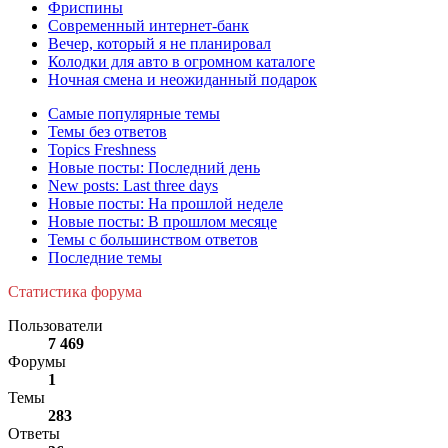
Фриспины
Современный интернет-банк
Вечер, который я не планировал
Колодки для авто в огромном каталоге
Ночная смена и неожиданный подарок
Самые популярные темы
Темы без ответов
Topics Freshness
Новые посты: Последний день
New posts: Last three days
Новые посты: На прошлой неделе
Новые посты: В прошлом месяце
Темы с большинством ответов
Последние темы
Статистика форума
Пользователи
7 469
Форумы
1
Темы
283
Ответы