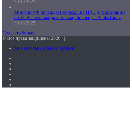
30.10.2025
Минфин РФ обсуждает переход на НДС для компаний
на УСН: чего ожидать малому бизнесу – BanksToday
30.10.2025
Показать больше
© Все права защищены 2026, |
Моментальные займы онлайн
Facebook
Twitter
vk.com
Одноклассники
Telegram
RSS
Кнопка
«Наверх»