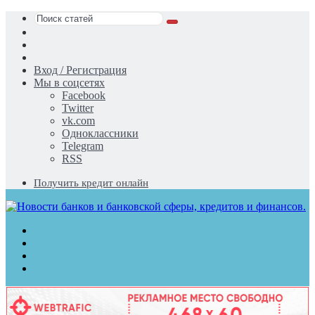
Поиск
Switch
статей
skin
Sidebar
Случайная
статья
Вход / Регистрация
Мы в соцсетях
Facebook
Twitter
vk.com
Одноклассники
Telegram
RSS
Получить кредит онлайн
Меню
Поиск
статей
Switch
skin
Войти