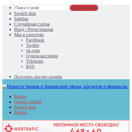
Поиск статей
Switch skin
Sidebar
Случайная статья
Вход / Регистрация
Мы в соцсетях
Facebook
Twitter
vk.com
Одноклассники
Telegram
RSS
Получить кредит онлайн
Меню
Поиск статей
Switch skin
Войти