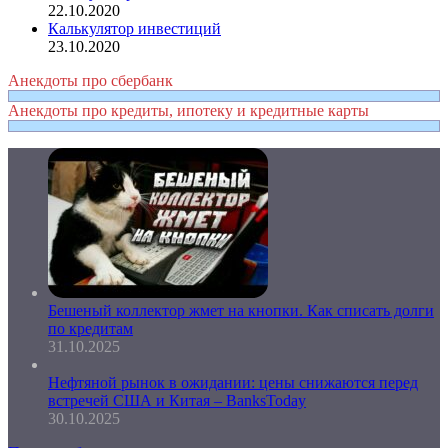
22.10.2020
Калькулятор инвестиций
23.10.2020
Анекдоты про сбербанк
Анекдоты про кредиты, ипотеку и кредитные карты
Бешеный коллектор жмет на кнопки. Как списать долги
по кредитам
31.10.2025
Нефтяной рынок в ожидании: цены снижаются перед
встречей США и Китая – BanksToday
30.10.2025