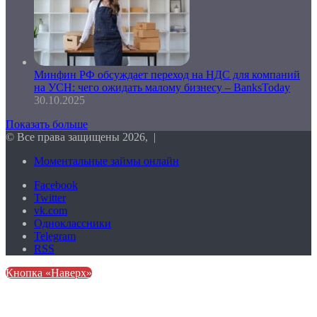
Минфин РФ обсуждает переход на НДС для компаний
на УСН: чего ожидать малому бизнесу – BanksToday
30.10.2025
Показать больше
© Все права защищены 2026, |
Моментальные займы онлайн
Facebook
Twitter
vk.com
Одноклассники
Telegram
RSS
Кнопка «Наверх»