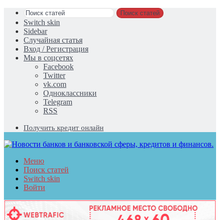
Поиск статей
Switch skin
Sidebar
Случайная статья
Вход / Регистрация
Мы в соцсетях
Facebook
Twitter
vk.com
Одноклассники
Telegram
RSS
Получить кредит онлайн
Меню
Поиск статей
Switch skin
Войти