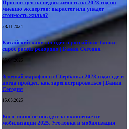
Прогноз цен на недвижимость на 2023 год по
мнению экспертов: вырастет или упадет
стоимость жилья?
28.11.2024
Китайский капитал идёт в российские банки:
спрос растёт рекордно | Банки Сегодня
25.04.2025
Зеленый марафон от Сбербанка 2023 года: где и
когда пройдет, как зарегистрироваться | Банки
Сегодня
15.05.2025
Кого точно не посадят за уклонение от
мобилизации 2025. Уголовка и мобилизация