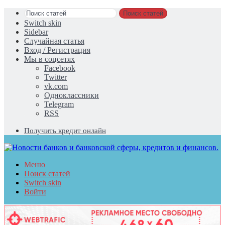
Поиск статей
Switch skin
Sidebar
Случайная статья
Вход / Регистрация
Мы в соцсетях
Facebook
Twitter
vk.com
Одноклассники
Telegram
RSS
Получить кредит онлайн
Меню
Поиск статей
Switch skin
Войти