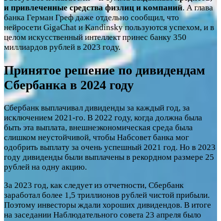
и привлеченные средства физлиц и компаний
. А глава
банка Герман Греф даже отдельно сообщил, что
нейросети GigaChat и Kandinsky пользуются успехом, и в
целом искусственный интеллект принес банку 350
миллиардов рублей в 2023 году.
Принятое решение по дивидендам
Сбербанка в 2024 году
Сбербанк выплачивал дивиденды за каждый год, за
исключением 2021-го. В 2022 году, когда должна была
быть эта выплата, внешнеэкономическая среда была
слишком неустойчивой, чтобы Набсовет банка мог
одобрить выплату за очень успешный 2021 год. Но в 2023
году дивиденды были выплачены в рекордном размере 25
рублей на одну акцию.
За 2023 год, как следует из отчетности, Сбербанк
заработал более 1,5 триллионов рублей чистой прибыли.
Поэтому инвесторы ждали хороших дивидендов. В итоге
на заседании Наблюдательного совета 23 апреля было