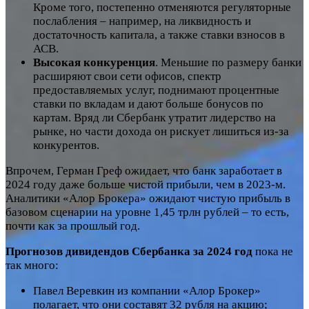
Кроме того, постепенно отменяются регуляторные
послабления – например, на ликвидность и
достаточность капитала, а также ставки взносов в
АСВ.
Высокая конкуренция
. Меньшие по размеру банки
расширяют свои сети офисов, спектр
предоставляемых услуг, поднимают процентные
ставки по вкладам и дают больше бонусов по
картам. Вряд ли Сбербанк утратит лидерство на
рынке, но части дохода он рискует лишиться из-за
конкурентов.
Впрочем, Герман Греф ожидает, что банк заработает в
2024 году даже больше чистой прибыли, чем в 2023-м.
Аналитики «Алор Брокера» ожидают чистую прибыль в
базовом сценарии на уровне 1,45 трлн рублей – то есть,
почти как за прошлый год.
Прогнозов дивидендов Сбербанка за 2024 год
пока не
так много:
Павел Веревкин из компании «Алор Брокер»
полагает, что они составят 32 рубля на акцию;