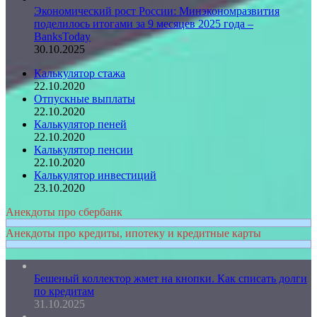
Экономический рост России: Минэкономразвития
поделилось итогами за 9 месяцев 2025 года –
BanksToday
30.10.2025
Калькулятор стажа
22.10.2020
Отпускные выплаты
22.10.2020
Калькулятор пеней
22.10.2020
Калькулятор пенсии
22.10.2020
Калькулятор инвестиций
23.10.2020
Анекдоты про сбербанк
Анекдоты про кредиты, ипотеку и кредитные карты
Бешеный коллектор жмет на кнопки. Как списать долги
по кредитам
31.10.2025