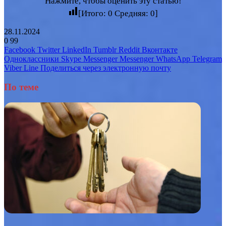
Нажмите, чтобы оценить эту статью!
[Итого:
0
Средняя:
0
]
28.11.2024
0
99
Facebook
Twitter
LinkedIn
Tumblr
Reddit
Вконтакте
Одноклассники
Skype
Messenger
Messenger
WhatsApp
Telegram
Viber
Line
Поделиться через электронную почту
По теме