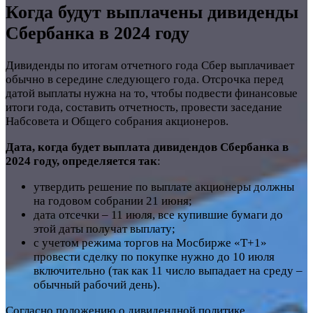
Когда будут выплачены дивиденды
Сбербанка в 2024 году
Дивиденды по итогам отчетного года Сбер выплачивает
обычно в середине следующего года. Отсрочка перед
датой выплаты нужна на то, чтобы подвести финансовые
итоги года, составить отчетность, провести заседание
Набсовета и Общего собрания акционеров.
Дата, когда будет выплата дивидендов Сбербанка в
2024 году, определяется так
:
утвердить решение по выплате акционеры должны
на годовом собрании 21 июня;
дата отсечки – 11 июля, все купившие бумаги до
этой даты получат выплату;
с учетом режима торгов на Мосбирже «Т+1»
провести сделку по покупке нужно до 10 июля
включительно (так как 11 число выпадает на среду –
обычный рабочий день).
Согласно положению о дивидендной политике,