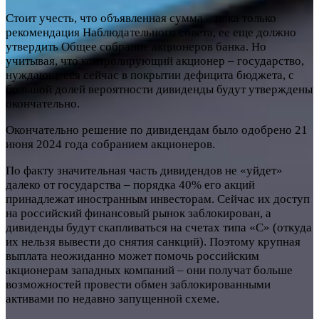
Стоит учесть, что объявленная сумма – пока только
рекомендация Наблюдательного совета, ее еще должно
утвердить Общее собрание акционеров банка. Но
учитывая, что контролирующий акционер – государство,
нуждающееся сейчас в покрытии дефицита бюджета, с
большой долей вероятности дивиденды будут утверждены
окончательно.
Окончательно решение по дивидендам было одобрено 21
июня 2024 года собранием акционеров.
По факту значительная часть дивидендов не «уйдет»
далеко от государства – порядка 40% его акций
принадлежат иностранным инвесторам. Сейчас их доступ
на российский финансовый рынок заблокирован, а
дивиденды будут скапливаться на счетах типа «С» (откуда
их нельзя вывести до снятия санкций). Поэтому крупная
выплата неожиданно может помочь российским
акционерам западных компаний – они получат больше
возможностей провести обмен заблокированными
активами по недавно запущенной схеме.