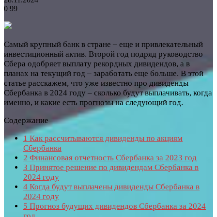
0
99
Самый крупный банк в стране – еще и привлекательный
инвестиционный актив. Второй год подряд руководство
Сбера одобряет выплату рекордных дивидендов, а в
планах на текущий год – заработать еще больше. В этой
статье расскажем, что уже известно про дивиденды
Сбербанка в 2024 году – сколько будут выплачивать, когда
именно, и какие есть прогнозы на следующий год.
Содержание
1
Как рассчитываются дивиденды по акциям
Сбербанка
2
Финансовая отчетность Сбербанка за 2023 год
3
Принятое решение по дивидендам Сбербанка в
2024 году
4
Когда будут выплачены дивиденды Сбербанка в
2024 году
5
Прогноз будущих дивидендов Сбербанка за 2024
год