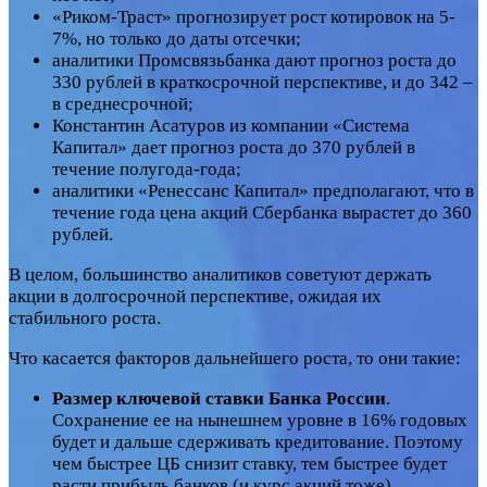
«Риком-Траст» прогнозирует рост котировок на 5-
7%, но только до даты отсечки;
аналитики Промсвязьбанка дают прогноз роста до
330 рублей в краткосрочной перспективе, и до 342 –
в среднесрочной;
Константин Асатуров из компании «Система
Капитал» дает прогноз роста до 370 рублей в
течение полугода-года;
аналитики «Ренессанс Капитал» предполагают, что в
течение года цена акций Сбербанка вырастет до 360
рублей.
В целом, большинство аналитиков советуют держать
акции в долгосрочной перспективе, ожидая их
стабильного роста.
Что касается факторов дальнейшего роста, то они такие:
Размер ключевой ставки Банка России
.
Сохранение ее на нынешнем уровне в 16% годовых
будет и дальше сдерживать кредитование. Поэтому
чем быстрее ЦБ снизит ставку, тем быстрее будет
расти прибыль банков (и курс акций тоже).