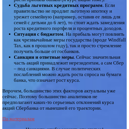
Судьба льготных кредитных программ
. Если
правительство не продлит льготную ипотеку и
урежет семейную (например, оставив ее лишь для
семей с детьми до 6 лет), то стоит ждать замедления
роста кредитного портфеля и процентных доходов.
Ситуация с бюджетом
. На прибыль могут повлиять
как чрезвычайные меры государства (вроде Windfall
Tax, как в прошлом году), так и просто стремление
получить больше от госбанков.
Санкции и ответные меры
. Сейчас значительная
часть акций принадлежит нерезидентам, а сам Сбер
– под санкциями. В случае политических
послаблений можно ждать роста спроса на бумаги
банка, что означает рост курса.
Впрочем, большинство этих факторов актуальны уже
сейчас. Поэтому большинство аналитиков не
предполагают каких-то серьезных отклонений курса
акций Сбербанка от нынешней его траектории.
По материалам