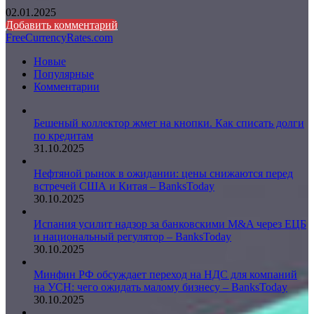
02.01.2025
Добавить комментарий
FreeCurrencyRates.com
Новые
Популярные
Комментарии
Бешеный коллектор жмет на кнопки. Как списать долги
по кредитам
31.10.2025
Нефтяной рынок в ожидании: цены снижаются перед
встречей США и Китая – BanksToday
30.10.2025
Испания усилит надзор за банковскими M&A через ЕЦБ
и национальный регулятор – BanksToday
30.10.2025
Минфин РФ обсуждает переход на НДС для компаний
на УСН: чего ожидать малому бизнесу – BanksToday
30.10.2025