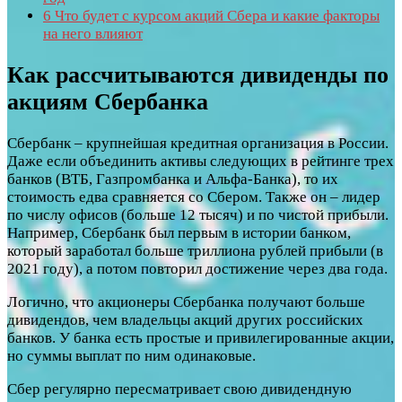
6
Что будет с курсом акций Сбера и какие факторы
на него влияют
Как рассчитываются дивиденды по
акциям Сбербанка
Сбербанк – крупнейшая кредитная организация в России.
Даже если объединить активы следующих в рейтинге трех
банков (ВТБ, Газпромбанка и Альфа-Банка), то их
стоимость едва сравняется со Сбером. Также он – лидер
по числу офисов (больше 12 тысяч) и по чистой прибыли.
Например, Сбербанк был первым в истории банком,
который заработал больше триллиона рублей прибыли (в
2021 году), а потом повторил достижение через два года.
Логично, что акционеры Сбербанка получают больше
дивидендов, чем владельцы акций других российских
банков. У банка есть простые и привилегированные акции,
но суммы выплат по ним одинаковые.
Сбер регулярно пересматривает свою дивидендную