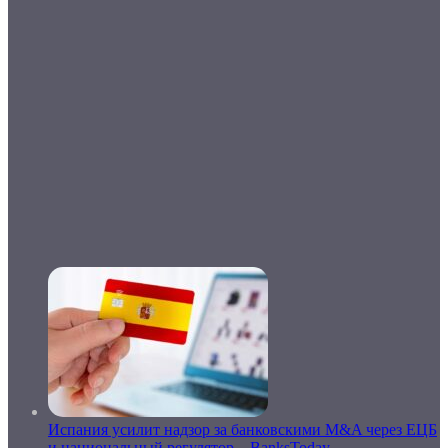
Испания усилит надзор за банковскими M&A через ЕЦБ
и национальный регулятор – BanksToday