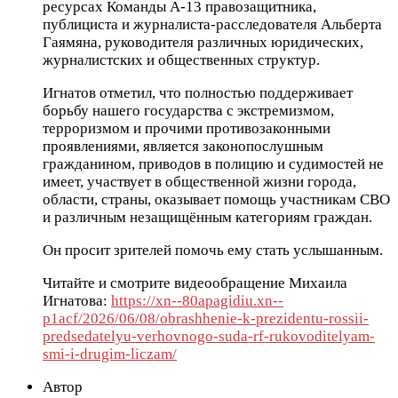
ресурсах Команды А-13 правозащитника,
публициста и журналиста-расследователя Альберта
Гаямяна, руководителя различных юридических,
журналистских и общественных структур.
Игнатов отметил, что полностью поддерживает
борьбу нашего государства с экстремизмом,
терроризмом и прочими противозаконными
проявлениями, является законопослушным
гражданином, приводов в полицию и судимостей не
имеет, участвует в общественной жизни города,
области, страны, оказывает помощь участникам СВО
и различным незащищённым категориям граждан.
Он просит зрителей помочь ему стать услышанным.
Читайте и смотрите видеообращение Михаила
Игнатова:
https://xn--80apagidiu.xn--
p1acf/2026/06/08/obrashhenie-k-prezidentu-rossii-
predsedatelyu-verhovnogo-suda-rf-rukovoditelyam-
smi-i-drugim-liczam/
Автор