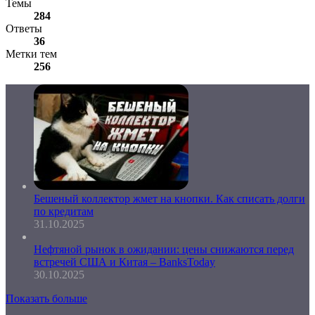
Темы
284
Ответы
36
Метки тем
256
Бешеный коллектор жмет на кнопки. Как списать долги
по кредитам
31.10.2025
Нефтяной рынок в ожидании: цены снижаются перед
встречей США и Китая – BanksToday
30.10.2025
Показать больше