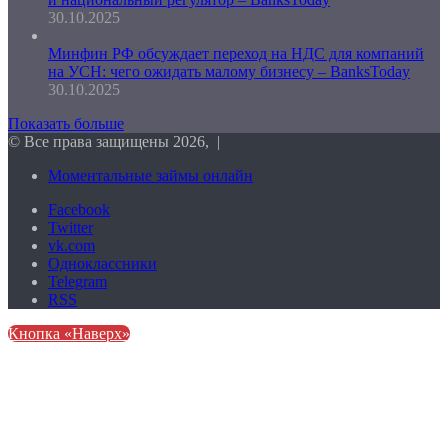
30.10.2025
Минфин РФ обсуждает переход на НДС для компаний
на УСН: чего ожидать малому бизнесу – BanksToday
30.10.2025
Показать больше
© Все права защищены 2026, |
Моментальные займы онлайн
Facebook
Twitter
vk.com
Одноклассники
Telegram
RSS
Кнопка «Наверх»