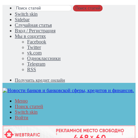
Поиск статей
Switch skin
Sidebar
Случайная статья
Вход / Регистрация
Мы в соцсетях
Facebook
Twitter
vk.com
Одноклассники
Telegram
RSS
Получить кредит онлайн
Меню
Поиск статей
Switch skin
Войти