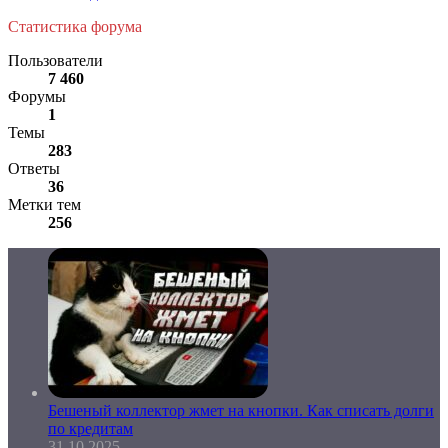
Статистика форума
Пользователи
7 460
Форумы
1
Темы
283
Ответы
36
Метки тем
256
Бешеный коллектор жмет на кнопки. Как списать долги
по кредитам
31.10.2025