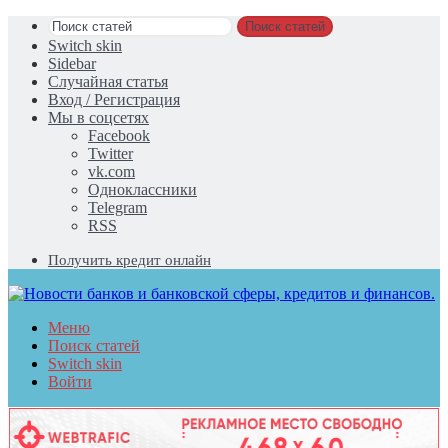
Поиск статей
Switch skin
Sidebar
Случайная статья
Вход / Регистрация
Мы в соцсетях
Facebook
Twitter
vk.com
Одноклассники
Telegram
RSS
Получить кредит онлайн
Меню
Поиск статей
Switch skin
Войти