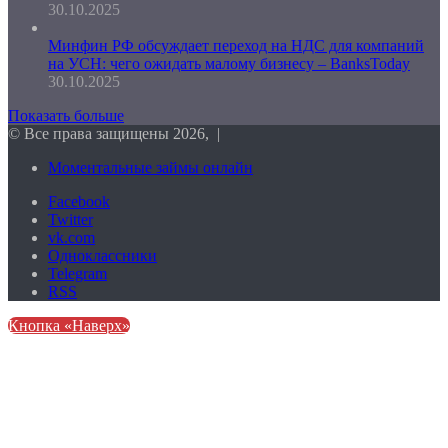
30.10.2025
Минфин РФ обсуждает переход на НДС для компаний
на УСН: чего ожидать малому бизнесу – BanksToday
30.10.2025
Показать больше
© Все права защищены 2026, |
Моментальные займы онлайн
Facebook
Twitter
vk.com
Одноклассники
Telegram
RSS
Кнопка «Наверх»