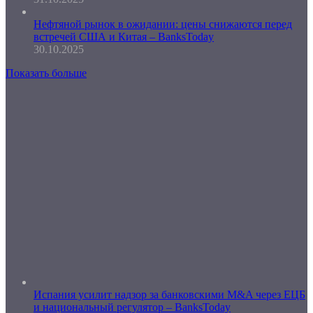
Нефтяной рынок в ожидании: цены снижаются перед
встречей США и Китая – BanksToday
30.10.2025
Показать больше
Испания усилит надзор за банковскими M&A через ЕЦБ
и национальный регулятор – BanksToday