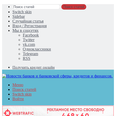
Поиск статей
Switch skin
Sidebar
Случайная статья
Вход / Регистрация
Мы в соцсетях
Facebook
Twitter
vk.com
Одноклассники
Telegram
RSS
Получить кредит онлайн
Меню
Поиск статей
Switch skin
Войти