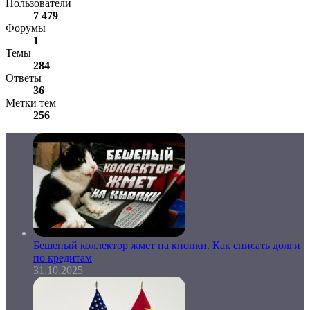
Пользователи
7 479
Форумы
1
Темы
284
Ответы
36
Метки тем
256
Бешеный коллектор жмет на кнопки. Как списать долги
по кредитам
31.10.2025