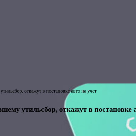
тильсбор, откажут в постановке авто на учет
шему утильсбор, откажут в постановке а