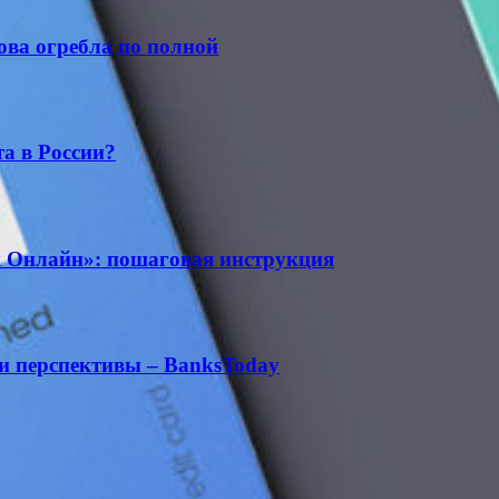
ова огребла по полной
а в России?
 Онлайн»: пошаговая инструкция
 и перспективы – BanksToday