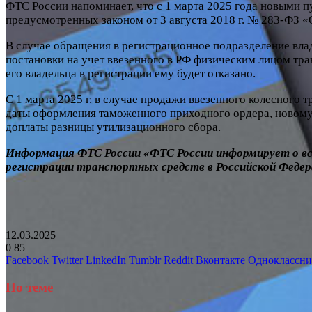
ФТС России напоминает, что с 1 марта 2025 года новыми 
предусмотренных законом от 3 августа 2018 г. № 283-ФЗ 
В случае обращения в регистрационное подразделение влад
постановки на учет ввезенного в РФ физическим лицом тра
его владельца в регистрации ему будет отказано.
С 1 марта 2025 г. в случае продажи ввезенного колесного 
даты оформления таможенного приходного ордера, новому 
доплаты разницы утилизационного сбора.
Информация ФТС России «ФТС России информирует о всту
регистрации транспортных средств в Российской Федер
12.03.2025
0
85
Facebook
Twitter
LinkedIn
Tumblr
Reddit
Вконтакте
Одноклассн
По теме