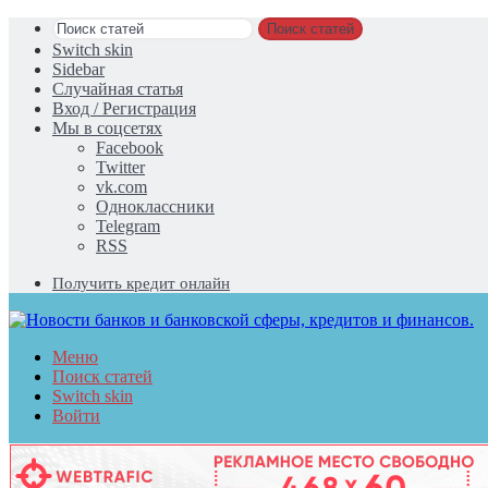
Поиск статей
Switch skin
Sidebar
Случайная статья
Вход / Регистрация
Мы в соцсетях
Facebook
Twitter
vk.com
Одноклассники
Telegram
RSS
Получить кредит онлайн
Меню
Поиск статей
Switch skin
Войти