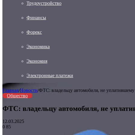
Трудоустройство
Финансы
Форекс
Экономика
Экономия
Электронные платежи
Главная
/
Новости
/
ФТС: владельцу автомобиля, не уплатившему у
Общество
ФТС: владельцу автомобиля, не уплатив
12.03.2025
0
85