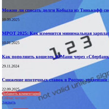
Можно ли списать долги Кобыла из Тинькофф сн
10.09.2025
МРОТ 2025: Как изменится минимальная зарплат
10.01.2025
Как пополнить кошелек ЮМани через «Сбербанк
29.11.2024
Снижение ипотечных ставок в России: тенденции
22.09.2025
Добавить комментарий
Сейчас читают
Закрыть