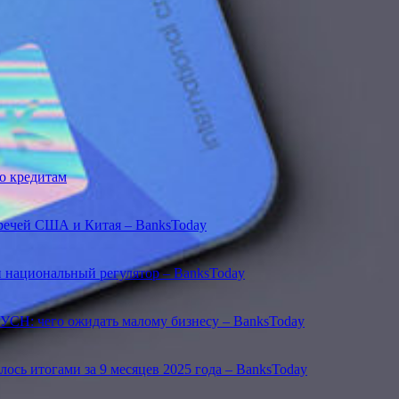
о кредитам
речей США и Китая – BanksToday
 национальный регулятор – BanksToday
УСН: чего ожидать малому бизнесу – BanksToday
сь итогами за 9 месяцев 2025 года – BanksToday