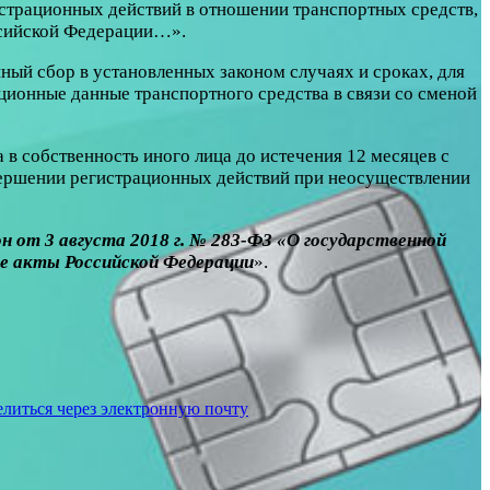
истрационных действий в отношении транспортных средств,
оссийской Федерации…».
ный сбор в установленных законом случаях и сроках, для
ционные данные транспортного средства в связи со сменой
 в собственность иного лица до истечения 12 месяцев с
вершении регистрационных действий при неосуществлении
 от 3 августа 2018 г. № 283-ФЗ «О государственной
ые акты Российской Федерации
».
литься через электронную почту