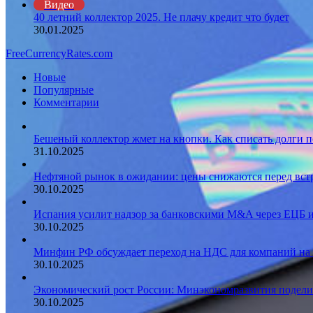
Видео
40 летний коллектор 2025. Не плачу кредит что будет
30.01.2025
FreeCurrencyRates.com
Новые
Популярные
Комментарии
Бешеный коллектор жмет на кнопки. Как списать долги п
31.10.2025
Нефтяной рынок в ожидании: цены снижаются перед вст
30.10.2025
Испания усилит надзор за банковскими M&A через ЕЦБ и
30.10.2025
Минфин РФ обсуждает переход на НДС для компаний на 
30.10.2025
Экономический рост России: Минэкономразвития поделило
30.10.2025