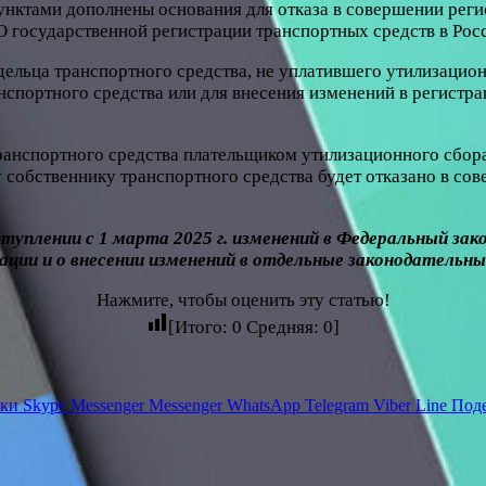
пунктами дополнены основания для отказа в совершении рег
«О государственной регистрации транспортных средств в Р
ельца транспортного средства, не уплатившего утилизацион
нспортного средства или для внесения изменений в регистра
транспортного средства плательщиком утилизационного сбора
собственнику транспортного средства будет отказано в со
плении с 1 марта 2025 г. изменений в Федеральный закон
ации и о внесении изменений в отдельные законодательн
Нажмите, чтобы оценить эту статью!
[Итого:
0
Средняя:
0
]
ики
Skype
Messenger
Messenger
WhatsApp
Telegram
Viber
Line
Поде