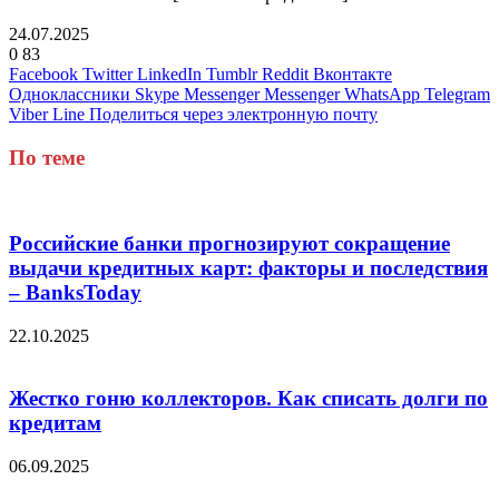
24.07.2025
0
83
Facebook
Twitter
LinkedIn
Tumblr
Reddit
Вконтакте
Одноклассники
Skype
Messenger
Messenger
WhatsApp
Telegram
Viber
Line
Поделиться через электронную почту
По теме
Российские банки прогнозируют сокращение
выдачи кредитных карт: факторы и последствия
– BanksToday
22.10.2025
Жестко гоню коллекторов. Как списать долги по
кредитам
06.09.2025