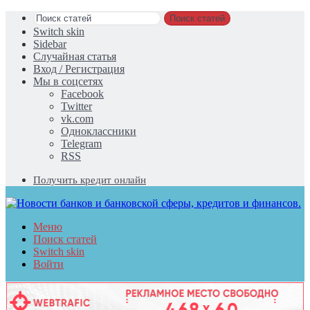
Поиск статей
Switch skin
Sidebar
Случайная статья
Вход / Регистрация
Мы в соцсетях
Facebook
Twitter
vk.com
Одноклассники
Telegram
RSS
Получить кредит онлайн
Меню
Поиск статей
Switch skin
Войти