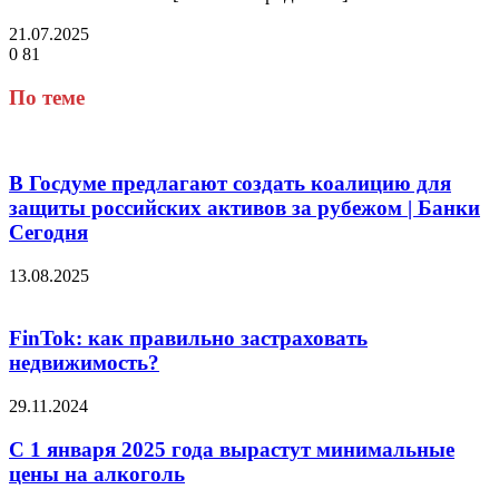
21.07.2025
0
81
Facebook
Twitter
LinkedIn
Tumblr
Reddit
Вконтакте
Одноклассники
Skype
Messenger
Messenger
WhatsApp
Telegram
Viber
Line
Поделиться
через
По теме
электронную
почту
В Госдуме предлагают создать коалицию для
защиты российских активов за рубежом | Банки
Сегодня
13.08.2025
FinTok: как правильно застраховать
недвижимость?
29.11.2024
C 1 января 2025 года вырастут минимальные
цены на алкоголь