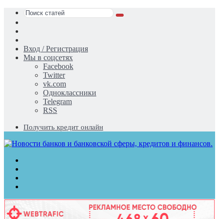
Поиск
Switch
статей
skin
Sidebar
Случайная
статья
Вход / Регистрация
Мы в соцсетях
Facebook
Twitter
vk.com
Одноклассники
Telegram
RSS
Получить кредит онлайн
Меню
Поиск
статей
Switch
skin
Войти