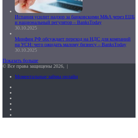
Испания усилит надзор за банковскими M&A через ЕЦБ
и национальный регулятор – BanksToday
30.10.2025
Минфин РФ обсуждает переход на НДС для компаний
на УСН: чего ожидать малому бизнесу – BanksToday
30.10.2025
Показать больше
© Все права защищены 2026, |
Моментальные займы онлайн
Facebook
Twitter
vk.com
Одноклассники
Telegram
RSS
Кнопка
«Наверх»