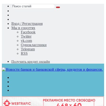
Поиск
Switch
статей
skin
Sidebar
Случайная
статья
Вход / Регистрация
Мы в соцсетях
Facebook
Twitter
vk.com
Одноклассники
Telegram
RSS
Получить кредит онлайн
Меню
Поиск
статей
Switch
skin
Войти