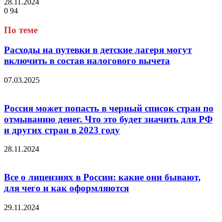
28.11.2024
0
94
Facebook
Twitter
LinkedIn
Tumblr
Reddit
Вконтакте
Одноклассники
Skype
Messenger
Messenger
WhatsApp
Telegram
Viber
Line
Поделиться
через
По теме
электронную
почту
Расходы на путевки в детские лагеря могут
включить в состав налогового вычета
07.03.2025
Россия может попасть в черный список стран по
отмыванию денег. Что это будет значить для РФ
и других стран в 2023 году
28.11.2024
Все о лицензиях в России: какие они бывают,
для чего и как оформляются
29.11.2024