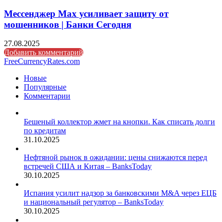
Мессенджер Max усиливает защиту от
мошенников | Банки Сегодня
27.08.2025
Добавить комментарий
FreeCurrencyRates.com
Новые
Популярные
Комментарии
Бешеный коллектор жмет на кнопки. Как списать долги
по кредитам
31.10.2025
Нефтяной рынок в ожидании: цены снижаются перед
встречей США и Китая – BanksToday
30.10.2025
Испания усилит надзор за банковскими M&A через ЕЦБ
и национальный регулятор – BanksToday
30.10.2025