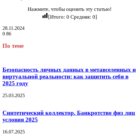
Нажмите, чтобы оценить эту статью!
[Итого:
0
Средняя:
0
]
28.11.2024
0
86
Facebook
Twitter
LinkedIn
Tumblr
Reddit
Вконтакте
Одноклассники
Skype
Messenger
Messenger
WhatsApp
Telegram
Viber
Line
Поделиться
через
По теме
электронную
почту
Безопасность личных данных в метавселенных и
виртуальной реальности: как защитить себя в
2025 году
25.03.2025
Синтетический коллектор. Банкротство физ лиц
условия 2025
16.07.2025