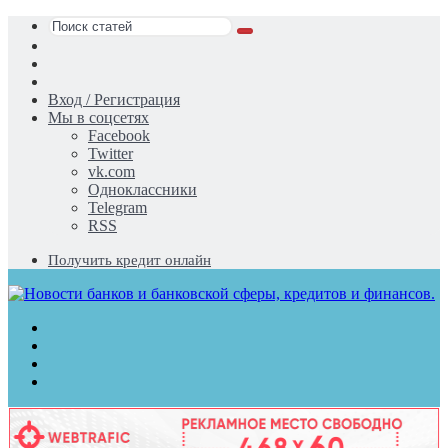
Поиск
Switch
статей
skin
Sidebar
Случайная
статья
Вход / Регистрация
Мы в соцсетях
Facebook
Twitter
vk.com
Одноклассники
Telegram
RSS
Получить кредит онлайн
Меню
Поиск
статей
Switch
skin
Войти