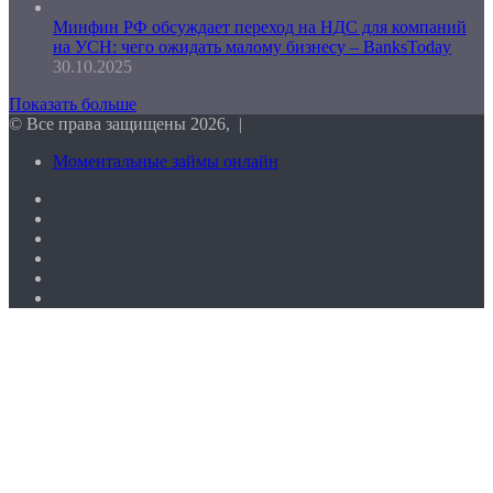
Минфин РФ обсуждает переход на НДС для компаний
на УСН: чего ожидать малому бизнесу – BanksToday
30.10.2025
Показать больше
© Все права защищены 2026, |
Моментальные займы онлайн
Facebook
Twitter
vk.com
Одноклассники
Telegram
RSS
Кнопка
«Наверх»