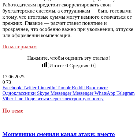
Работодателям предстоит скорректировать свои
бухгалтерские системы, а сотрудникам — быть готовыми
к тому, что итоговые суммы могут немного отличаться от
прежних. Главное — расчет станет понятнее и
прозрачнее, что особенно важно при увольнении, отпуске
или оформлении компенсаций.
По материалам
Нажмите, чтобы оценить эту статью!
[Итого:
0
Средняя:
0
]
17.06.2025
0
73
Facebook
Twitter
LinkedIn
Tumblr
Reddit
Вконтакте
Одноклассники
Skype
Messenger
Messenger
WhatsApp
Telegram
Viber
Line
Поделиться через электронную почту
По теме
Мошенники сменили канал атаки: вместо