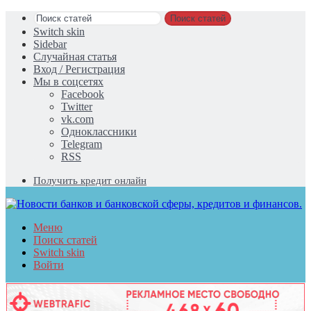
Поиск статей
Switch skin
Sidebar
Случайная статья
Вход / Регистрация
Мы в соцсетях
Facebook
Twitter
vk.com
Одноклассники
Telegram
RSS
Получить кредит онлайн
Меню
Поиск статей
Switch skin
Войти