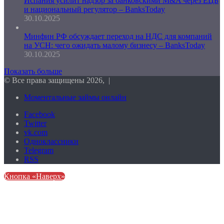
Испания усилит надзор за банковскими M&A через ЕЦБ
и национальный регулятор – BanksToday
30.10.2025
Минфин РФ обсуждает переход на НДС для компаний
на УСН: чего ожидать малому бизнесу – BanksToday
30.10.2025
Показать больше
© Все права защищены 2026, |
Моментальные займы онлайн
Facebook
Twitter
vk.com
Одноклассники
Telegram
RSS
Кнопка «Наверх»