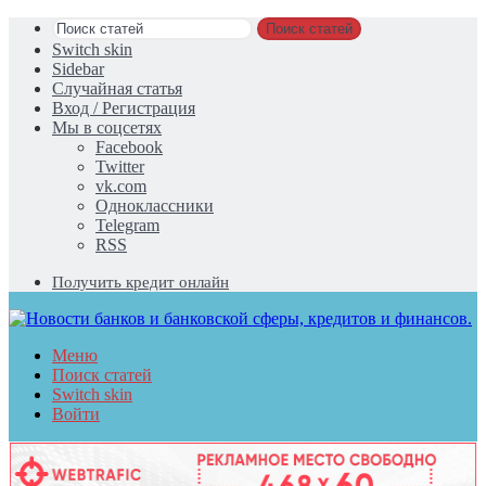
Поиск статей
Switch skin
Sidebar
Случайная статья
Вход / Регистрация
Мы в соцсетях
Facebook
Twitter
vk.com
Одноклассники
Telegram
RSS
Получить кредит онлайн
Меню
Поиск статей
Switch skin
Войти