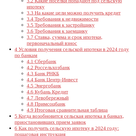
3.2
Какие поселки попадают под сельскую
ипотеку
3.3
На какие цели можно получить кредит
3.4
Требования к недвижимости
3.5
Требования к застройщику
3.6
Требования к заемщику
3.7
Ставка, сумма и срок ипотеки,
первоначальный взнос
4
Условия получения сельской ипотеки в 2024 году
по банкам
4.1
Сбербанк
4.2
Россельхозбанк
4.3
Банк РНКБ
4.4
Банк Центр-Инвест
4.5
Энергобанк
4.6
Кубань Кредит
4.7
Левобережный
4.8
Примсоцбанк
4.9
Итоговая сравнительная таблица
5
Когда возобновится сельская ипотека в банках,
приостановивших прием заявок
6
Как получить сельскую ипотеку в 2024 году:
пошаговая инструкция