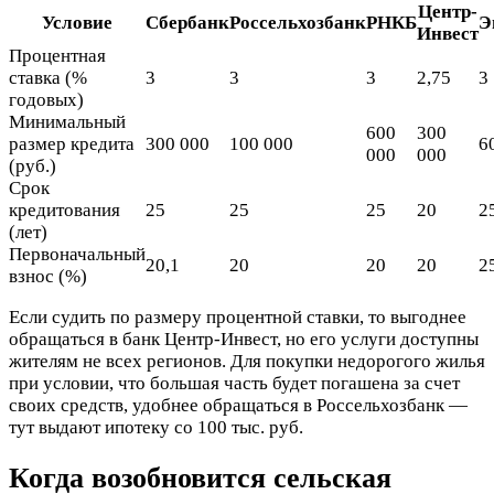
Центр-
Условие
Сбербанк
Россельхозбанк
РНКБ
Э
Инвест
Процентная
ставка (%
3
3
3
2,75
3
годовых)
Минимальный
600
300
размер кредита
300 000
100 000
6
000
000
(руб.)
Срок
кредитования
25
25
25
20
2
(лет)
Первоначальный
20,1
20
20
20
2
взнос (%)
Если судить по размеру процентной ставки, то выгоднее
обращаться в банк Центр-Инвест, но его услуги доступны
жителям не всех регионов. Для покупки недорогого жилья
при условии, что большая часть будет погашена за счет
своих средств, удобнее обращаться в Россельхозбанк —
тут выдают ипотеку со 100 тыс. руб.
Когда возобновится сельская