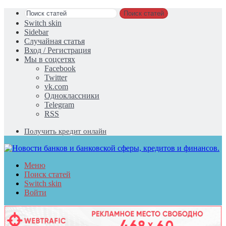
Поиск статей
Switch skin
Sidebar
Случайная статья
Вход / Регистрация
Мы в соцсетях
Facebook
Twitter
vk.com
Одноклассники
Telegram
RSS
Получить кредит онлайн
Меню
Поиск статей
Switch skin
Войти