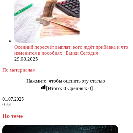
Осенний пересчёт выплат: кого ждёт прибавка и что
изменится в пособиях | Банки Сегодня
29.08.2025
По материалам
Нажмите, чтобы оценить эту статью!
[Итого:
0
Средняя:
0
]
01.07.2025
0
73
Facebook
Twitter
LinkedIn
Tumblr
Reddit
Вконтакте
Одноклассники
Skype
Messenger
Messenger
WhatsApp
Telegram
Viber
Line
Поделиться
через
По теме
электронную
почту