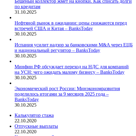
Бешеный коллектор жмет на кнопки. Как списать долги
по кредитам
31.10.2025
Нефтяной рынок в ожидании: цены снижаются перед
встречей США и Китая – BanksToday
30.10.2025
Испания усилит надзор за банковскими M&A через ЕЦБ
и национальный регулятор – BanksToday
30.10.2025
Минфин РФ обсуждает переход на НДС для компаний
на УСН: чего ожидать малому бизнесу – BanksToday
30.10.2025
Экономический рост России: Минэкономразвития
поделилось итогами за 9 месяцев 2025 года –
BanksToday
30.10.2025
Калькулятор стажа
22.10.2020
Отпускные выплаты
22.10.2020