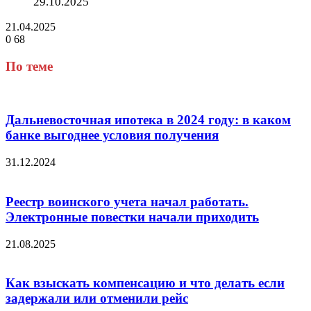
29.10.2025
21.04.2025
0
68
Facebook
Twitter
LinkedIn
Tumblr
Reddit
Вконтакте
Одноклассники
Skype
Messenger
Messenger
WhatsApp
Telegram
Viber
Line
Поделиться
через
По теме
электронную
почту
Дальневосточная ипотека в 2024 году: в каком
банке выгоднее условия получения
31.12.2024
Реестр воинского учета начал работать.
Электронные повестки начали приходить
21.08.2025
Как взыскать компенсацию и что делать если
задержали или отменили рейс