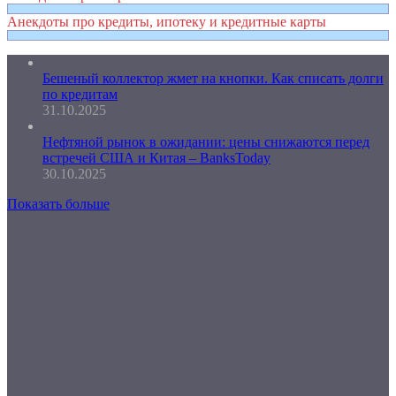
Анекдоты про кредиты, ипотеку и кредитные карты
Бешеный коллектор жмет на кнопки. Как списать долги
по кредитам
31.10.2025
Нефтяной рынок в ожидании: цены снижаются перед
встречей США и Китая – BanksToday
30.10.2025
Показать больше