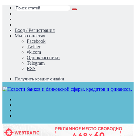
Поиск
Switch
статей
skin
Sidebar
Случайная
статья
Вход / Регистрация
Мы в соцсетях
Facebook
Twitter
vk.com
Одноклассники
Telegram
RSS
Получить кредит онлайн
Меню
Поиск
статей
Switch
skin
Войти