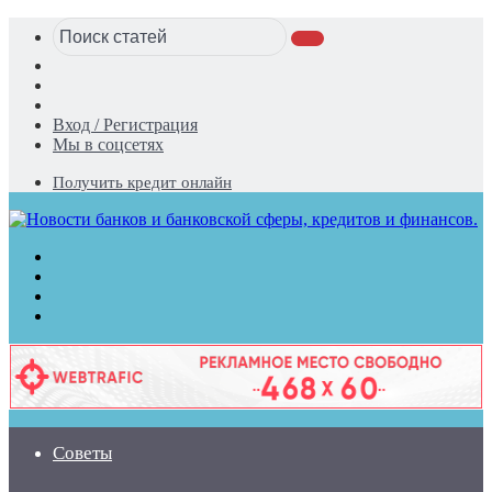
Поиск
Switch
статей
skin
Sidebar
Случайная
статья
Вход / Регистрация
Мы в соцсетях
Получить кредит онлайн
Меню
Поиск
статей
Switch
skin
Войти
Советы