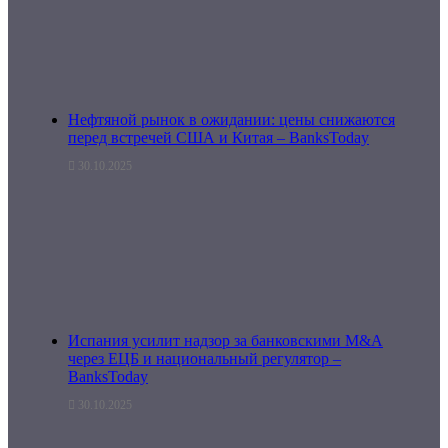
Нефтяной рынок в ожидании: цены снижаются
перед встречей США и Китая – BanksToday
30.10.2025
Испания усилит надзор за банковскими M&A
через ЕЦБ и национальный регулятор –
BanksToday
30.10.2025