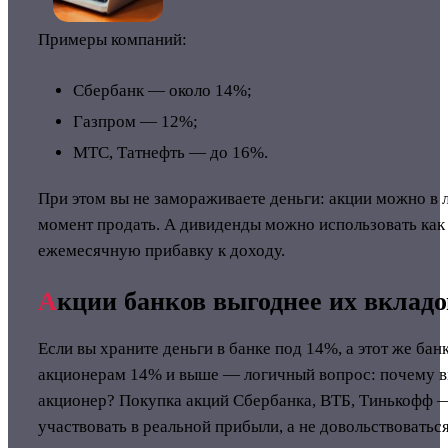
Примеры компаний:
Сбербанк — около 14%;
Газпром — 12%;
МТС, Татнефть — до 16%.
При этом вы не замораживаете деньги: акции можно в
момент продать. А дивиденды можно использовать как
ежемесячную прибавку к доходу.
А
кции банков выгоднее их вкладо
Если вы храните деньги в банке под 14%, а этот же бан
акционерам 14% и выше — логичный вопрос: почему в
акционер? Покупка акций Сбербанка, ВТБ, Тинькофф —
участвовать в реальной прибыли, а не довольствоваться