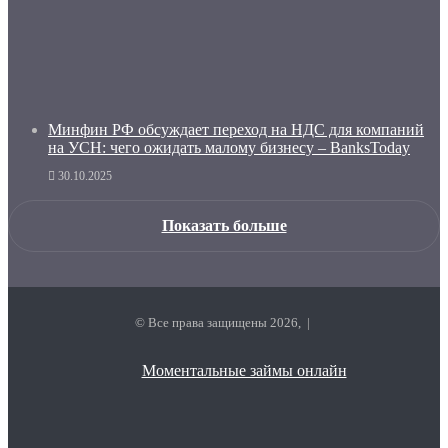
Минфин РФ обсуждает переход на НДС для компаний
на УСН: чего ожидать малому бизнесу – BanksToday
30.10.2025
Показать больше
© Все права защищены 2026, |
Моментальные займы онлайн
Facebook
Twitter
vk.com
Одноклассники
Telegram
RSS