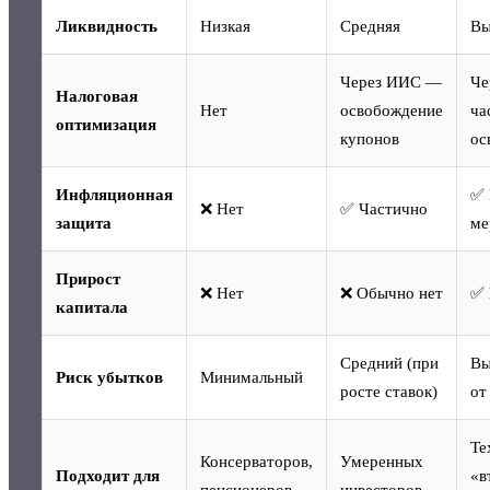
Ликвидность
Низкая
Средняя
Вы
Через ИИС —
Че
Налоговая
Нет
освобождение
ча
оптимизация
купонов
ос
Инфляционная
✅ 
❌ Нет
✅ Частично
защита
ме
Прирост
❌ Нет
❌ Обычно нет
✅ 
капитала
Средний (при
Вы
Риск убытков
Минимальный
росте ставок)
от
Те
Консерваторов,
Умеренных
Подходит для
«в