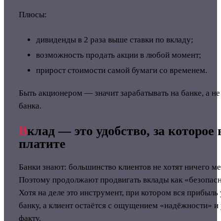
Плюсы:
дивиденды в 2 раза выше ставки по вкладу;
возможность продать акции в любой момент;
прирост стоимости самой бумаги со временем.
Быть акционером — значит зарабатывать на банке, а не 
банка.
В
клад — это удобство, за которое
платите
Банки знают: большинство клиентов не хотят ничего ме
Поэтому продолжают продвигать вклады как «безопас
Хотя на деле это инструмент, при котором вся прибыль
банку, а клиент остаётся с ощущением «надёжности» и
факту.