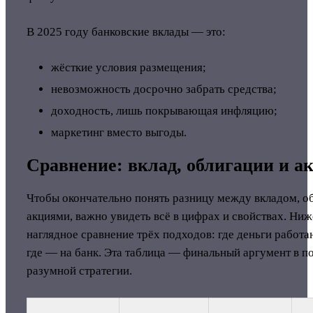
В 2025 году банковские вклады — это:
жёсткие условия размещения;
невозможность досрочно забрать средства;
доходность, лишь покрывающая инфляцию;
маркетинг вместо выгоды.
Сравнение: вклад, облигации и а
Чтобы окончательно понять разницу между вкладом, о
акциями, важно увидеть всё в цифрах и свойствах. Ни
наглядное сравнение трёх подходов: где деньги работаю
где — на банк. Эта таблица — финальный аргумент в п
разумной стратегии.