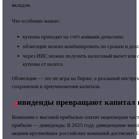
вкладов.
Что особенно важно:
купоны приходят на счёт живыми деньгами;
облигации можно комбинировать по срокам и дох
через ИИС можно получить налоговый вычет или 
купоны от налога.
Облигации — это не игра на бирже, а реальный инстру
сохранения и приумножения капитала.
Д
ивиденды превращают капитал в
Компании с высокой прибылью платят акционерам част
прибыли — дивиденды. В 2025 году дивидендные выпл
акциям крупнейших российских компаний достигают 