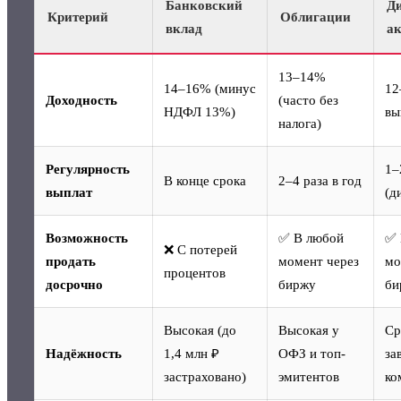
Банковский
Д
Критерий
Облигации
вклад
а
13–14%
14–16% (минус
12
Доходность
(часто без
НДФЛ 13%)
вы
налога)
Регулярность
1–
В конце срока
2–4 раза в год
выплат
(д
Возможность
✅ В любой
✅ 
❌ С потерей
продать
момент через
мо
процентов
досрочно
биржу
би
Высокая (до
Высокая у
Ср
Надёжность
1,4 млн ₽
ОФЗ и топ-
за
застраховано)
эмитентов
ко