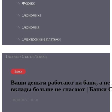
Форекс
Экономика
Экономия
Электронные платежи
Главная
/
Статьи
/
Банки
Банки
Ваши деньги работают на банк, а не 
вклады больше не спасают | Банки 
07.08.2025
0
98