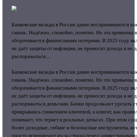
Банковские вклады в России давно воспринимаются как
гавань. Надёжно, спокойно, понятно. Но эта привычка 
оборачивается финансовыми потерями. В 2025 году вк
не даёт защиты от инфляции, не приносит дохода и не 
распоряжаться…
Банковские вклады в России давно воспринимаются как
гавань. Надёжно, спокойно, понятно. Но эта привычка 
оборачивается финансовыми потерями. В 2025 году вк
не даёт защиты от инфляции, не приносит дохода и не 
распоряжаться деньгами. Банки продолжают урезать ст
прикрываясь снижением ключевой, а клиент, как правил
понимает, что теряет в реальных деньгах. При этом су
более доходные, гибкие и безопасные инструменты, ко
просто игнорируют из-за страха перед «инвестирован