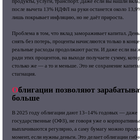
продукты, услуги, транспорт. Даже если вы нашли вкла
после вычета 13% НДФЛ на руки останется около 13,9
лишь покрывает инфляцию, но не даёт прироста.
Проблема в том, что вклад замораживает капитал. День
снять без потерь, проценты начисляются только в конце
реальные расходы продолжают расти. И даже если вы 
ради этих процентов, на выходе получаете сумму, кото
столько же — а то и меньше. Это не сохранение капитал
стагнация.
О
блигации позволяют зарабатыва
больше
В 2025 году облигации дают 13–14% годовых — даже
государственные (ОФЗ), не говоря уже о корпоративн
выплачиваются регулярно, а саму бумагу можно прода
момент, если нужны деньги. Это делает облигации гибч