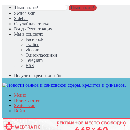
Поиск статей
Switch skin
Sidebar
Случайная статья
Вход / Регистрация
Мы в соцсетях
Facebook
Twitter
vk.com
Одноклассники
Telegram
RSS
Получить кредит онлайн
Меню
Поиск статей
Switch skin
Войти