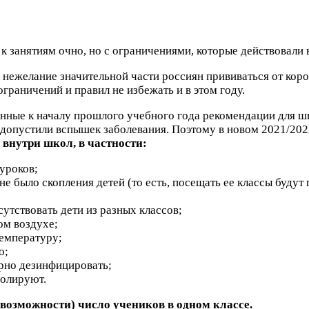
 к занятиям очно, но с ограничениями, которые действовали 
ежелание значительной части россиян прививаться от корон
раничений и правил не избежать и в этом году.
анные к началу прошлого учебного года рекомендации для ш
 допустили вспышек заболевания. Поэтому в новом 2021/202
внутри школ, в частности:
 уроков;
не было скопления детей (то есть, посещать ее классы буду
утствовать дети из разных классов;
ом воздухе;
температуру;
о;
рно дезинфицировать;
золируют.
 возможности) число учеников в одном классе.