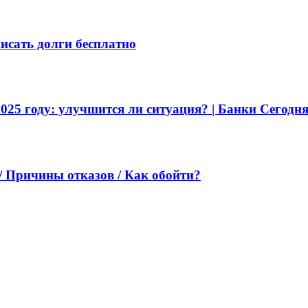
исать долги бесплатно
025 году: улучшится ли ситуация? | Банки Сегодн
/ Причины отказов / Как обойти?