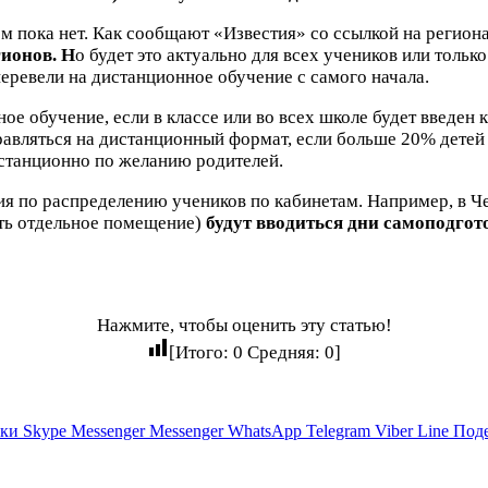
ом пока нет. Как сообщают «Известия» со ссылкой на регио
ионов. Н
о будет это актуально для всех учеников или тольк
еревели на дистанционное обучение с самого начала.
ое обучение, если в классе или во всех школе будет введен 
авляться на дистанционный формат, если больше 20% детей 
станционно по желанию родителей.
ия по распределению учеников по кабинетам. Например, в Ч
ить отдельное помещение)
будут вводиться дни самоподго
Нажмите, чтобы оценить эту статью!
[Итого:
0
Средняя:
0
]
ики
Skype
Messenger
Messenger
WhatsApp
Telegram
Viber
Line
Поде