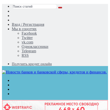
Поиск
Switch
статей
skin
Sidebar
Случайная
статья
Вход / Регистрация
Мы в соцсетях
Facebook
Twitter
vk.com
Одноклассники
Telegram
RSS
Получить кредит онлайн
Меню
Поиск
статей
Switch
skin
Войти