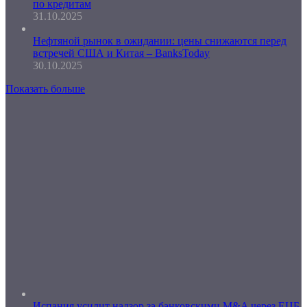
по кредитам
31.10.2025
Нефтяной рынок в ожидании: цены снижаются перед
встречей США и Китая – BanksToday
30.10.2025
Показать больше
Испания усилит надзор за банковскими M&A через ЕЦБ