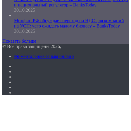
и национальный регулятор – BanksToday
30.10.2025
Минфин РФ обсуждает переход на НДС для компаний
на УСН: чего ожидать малому бизнесу – BanksToday
30.10.2025
Показать больше
© Все права защищены 2026, |
Моментальные займы онлайн
Facebook
Twitter
vk.com
Одноклассники
Telegram
RSS
Кнопка
«Наверх»