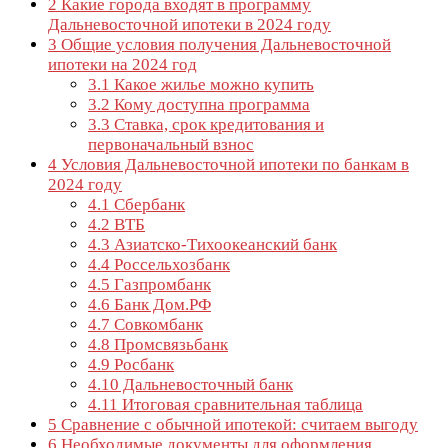
2
Какие города входят в программу
Дальневосточной ипотеки в 2024 году
3
Общие условия получения Дальневосточной
ипотеки на 2024 год
3.1
Какое жилье можно купить
3.2
Кому доступна программа
3.3
Ставка, срок кредитования и
первоначальный взнос
4
Условия Дальневосточной ипотеки по банкам в
2024 году
4.1
Сбербанк
4.2
ВТБ
4.3
Азиатско-Тихоокеанский банк
4.4
Россельхозбанк
4.5
Газпромбанк
4.6
Банк Дом.РФ
4.7
Совкомбанк
4.8
Промсвязьбанк
4.9
Росбанк
4.10
Дальневосточный банк
4.11
Итоговая сравнительная таблица
5
Сравнение с обычной ипотекой: считаем выгоду
6
Необходимые документы для оформления