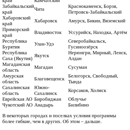
край
Камчатский
Забайкальский
Краснокаменск, Борзя,
Чита
край
Петровск-Забайкальский
Хабаровский
Хабаровск
Амурск, Бикин, Вяземский
край
Приморский
Владивосток
Уссурийск, Находка, Артём
край
Республика
Северобайкальск,
Улан-Удэ
Бурятия
Гусиноозёрск
Республика
Нерюнгри, Мирный, Ленск,
Якутск
Саха (Якутия)
Алдан
Магаданская
Магадан
Сусуман
область
Амурская
Белогорск, Свободный,
Благовещенск
область
Тында
Сахалинская
Южно-
Корсаков, Холмск
область
Сахалинск
Еврейская АО
Биробиджан
Облучье
Чукотский АО
Анадырь
Билибино
В некоторых городах и поселках условия программы
более гибкие, чем в других. Об этом – дальше.