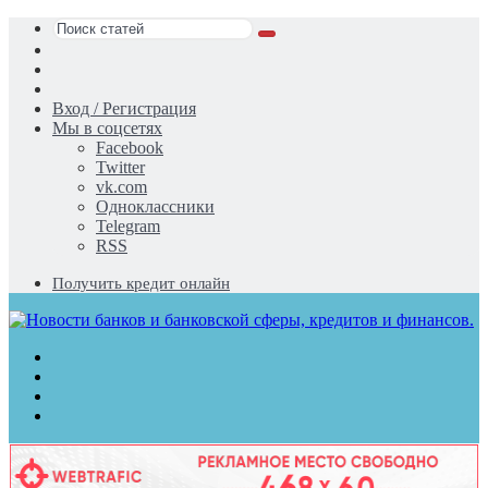
Поиск
Switch
статей
skin
Sidebar
Случайная
статья
Вход / Регистрация
Мы в соцсетях
Facebook
Twitter
vk.com
Одноклассники
Telegram
RSS
Получить кредит онлайн
Меню
Поиск
статей
Switch
skin
Войти