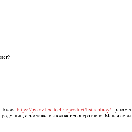
лист?
в Пскове
https://pskov.lexsteel.ru/product/list-stalnoy/
, рекоме
 продукции, а доставка выполняется оперативно. Менеджеры