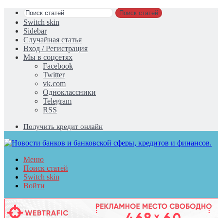
Поиск статей
Switch skin
Sidebar
Случайная статья
Вход / Регистрация
Мы в соцсетях
Facebook
Twitter
vk.com
Одноклассники
Telegram
RSS
Получить кредит онлайн
Меню
Поиск статей
Switch skin
Войти