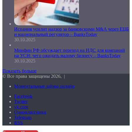
Испания усилит надзор за банковскими M&A через ЕЦБ
и национальный регулятор – BanksToday
30.10.2025
Минфин РФ обсуждает переход на НДС для компаний
на УСН: чего ожидать малому бизнесу – BanksToday
30.10.2025
Показать больше
© Все права защищены 2026, |
Моментальные займы онлайн
Facebook
Twitter
vk.com
Одноклассники
Telegram
RSS