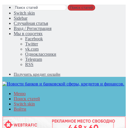
Поиск статей
Switch skin
Sidebar
Случайная статья
Вход / Регистрация
Мы в соцсетях
Facebook
Twitter
vk.com
Одноклассники
Telegram
RSS
Получить кредит онлайн
Меню
Поиск статей
Switch skin
Войти