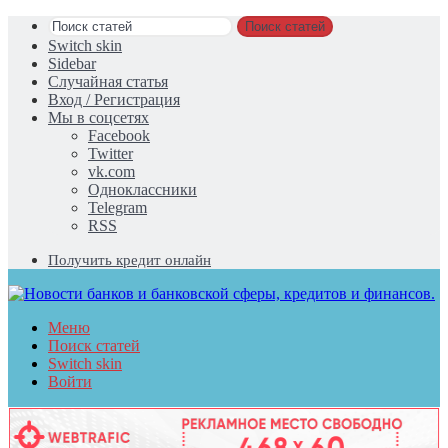
Поиск статей
Switch skin
Sidebar
Случайная статья
Вход / Регистрация
Мы в соцсетях
Facebook
Twitter
vk.com
Одноклассники
Telegram
RSS
Получить кредит онлайн
Меню
Поиск статей
Switch skin
Войти