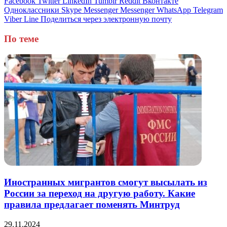
Facebook
Twitter
LinkedIn
Tumblr
Reddit
Вконтакте
Одноклассники
Skype
Messenger
Messenger
WhatsApp
Telegram
Viber
Line
Поделиться через электронную почту
По теме
Иностранных мигрантов смогут высылать из
России за переход на другую работу. Какие
правила предлагает поменять Минтруд
29.11.2024