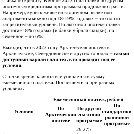
ставка по кредиту. В конце 2023 года ставки по другим
ипотечным кредитным программам продолжают расти.
Например, купить жилье на вторичном рынке или
апартаменты можно под 18-19% годовых – это почти
запретительный уровень. По льготной ипотеке ставка
достигает 8% годовых (и банки убрали скидки), по
семейной – до 6%.
Выходит, что в 2023 году Арктическая ипотека в
Архангельске, Севердовинске и других городах –
самый
доступный вариант для тех, кто проходит под ее
условия
.
С точки зрения клиента все упирается в сумму
ежемесячного платежа. Посчитаем его при разных
условиях:
Ежемесячный платеж, рублей
По
По
По другой
Условия
стандартной
Арктической
льготной
рыночной
ипотеке
программе
программе
29 275