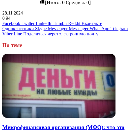
[Итого:
0
Средняя:
0
]
28.11.2024
0
94
Facebook
Twitter
LinkedIn
Tumblr
Reddit
Вконтакте
Одноклассники
Skype
Messenger
Messenger
WhatsApp
Telegram
Viber
Line
Поделиться через электронную почту
По теме
Микрофинансовая организация (МФО): что это