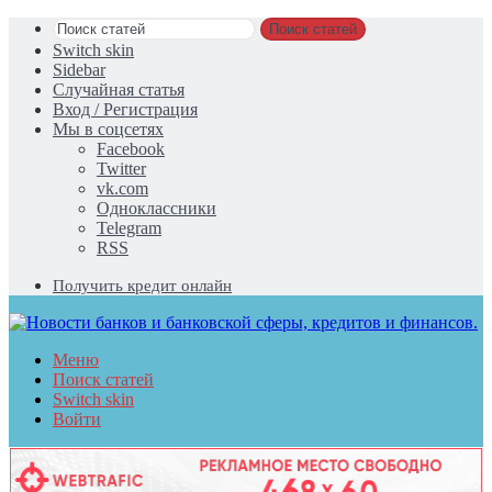
Поиск статей
Switch skin
Sidebar
Случайная статья
Вход / Регистрация
Мы в соцсетях
Facebook
Twitter
vk.com
Одноклассники
Telegram
RSS
Получить кредит онлайн
Меню
Поиск статей
Switch skin
Войти