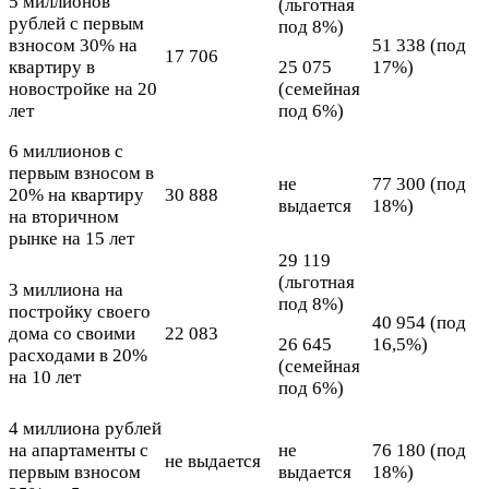
5 миллионов
(льготная
рублей с первым
под 8%)
взносом 30% на
51 338 (под
17 706
квартиру в
25 075
17%)
новостройке на 20
(семейная
лет
под 6%)
6 миллионов с
первым взносом в
не
77 300 (под
20% на квартиру
30 888
выдается
18%)
на вторичном
рынке на 15 лет
29 119
(льготная
3 миллиона на
под 8%)
постройку своего
40 954 (под
дома со своими
22 083
26 645
16,5%)
расходами в 20%
(семейная
на 10 лет
под 6%)
4 миллиона рублей
на апартаменты с
не
76 180 (под
не выдается
первым взносом
выдается
18%)