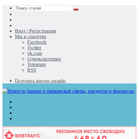
Поиск
Switch
статей
skin
Sidebar
Случайная
статья
Вход / Регистрация
Мы в соцсетях
Facebook
Twitter
vk.com
Одноклассники
Telegram
RSS
Получить кредит онлайн
Меню
Поиск
статей
Switch
skin
Войти