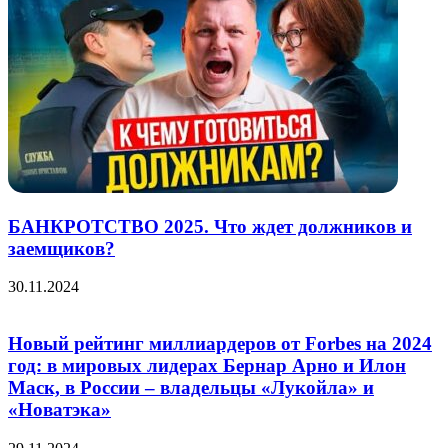
БАНКРОТСТВО 2025. Что ждет должников и
заемщиков?
30.11.2024
Новый рейтинг миллиардеров от Forbes на 2024
год: в мировых лидерах Бернар Арно и Илон
Маск, в России – владельцы «Лукойла» и
«Новатэка»