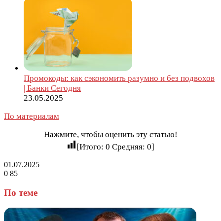
Промокоды: как сэкономить разумно и без подвохов
| Банки Сегодня
23.05.2025
По материалам
Нажмите, чтобы оценить эту статью!
[Итого:
0
Средняя:
0
]
01.07.2025
0
85
Facebook
Twitter
LinkedIn
Tumblr
Reddit
Вконтакте
Одноклассники
Skype
Messenger
Messenger
WhatsApp
Telegram
Viber
Line
Поделиться
через
По теме
электронную
почту